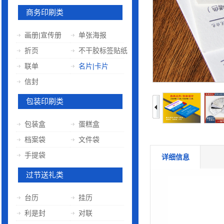
商务印刷类
画册|宣传册
单张海报
折页
不干胶标签贴纸
联单
名片|卡片
信封
包装印刷类
包装盒
蛋糕盒
档案袋
文件袋
手提袋
详细信息
过节送礼类
台历
挂历
利是封
对联