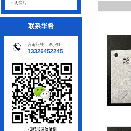
明信片
联系华希
咨询热线：许小姐
13326452245
扫码加微信洽谈