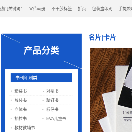
热门关键词：
宣传画册
不干胶标签
折页
包装盒印刷
手提袋
名片|卡片
产品分类
书刊印刷类
精装书
对裱书
胶装书
骑钉书
立体书
板仔书
抽拉书
EVA儿童书
教材教辅书