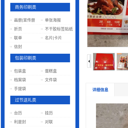
商务印刷类
画册|宣传册
单张海报
折页
不干胶标签贴纸
联单
名片|卡片
信封
包装印刷类
包装盒
蛋糕盒
档案袋
文件袋
手提袋
详细信息
过节送礼类
台历
挂历
利是封
对联