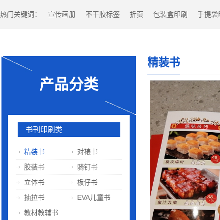
热门关键词：
宣传画册
不干胶标签
折页
包装盒印刷
手提袋
精装书
产品分类
书刊印刷类
精装书
对裱书
胶装书
骑钉书
立体书
板仔书
抽拉书
EVA儿童书
教材教辅书