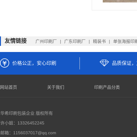
友情链接
广州印刷厂
广东印刷厂
精装书
单张海报印
价格公正，安心印刷
品质保证，
网站首页
关于我们
印刷产品分类
华希印刷包装企业 版权所有
许小姐：13326452245
邮箱：1156037017@qq.com